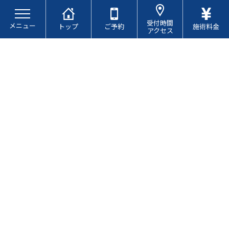
コ
ナ
ン
ビ
受付時間
メニュー
テ
ゲ
トップ
ご予約
施術料金
アクセス
ン
ー
ツ
シ
へ
ョ
ス
ン
キ
に
ブログ
ッ
移
プ
動
ぎっくり腰（冷えによる筋拘縮）
とは？
最
2026.01.16
2026.01.16