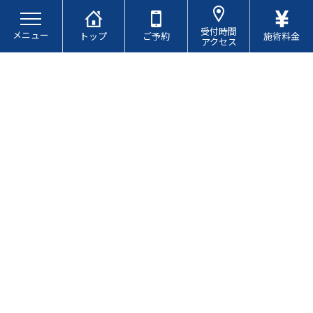
コ
ナ
ン
ビ
受付時間
メニュー
テ
ゲ
トップ
ご予約
施術料金
アクセス
ン
ー
ツ
シ
へ
ョ
ス
ン
キ
に
ブログ
ッ
移
プ
動
胃の不調・食欲不振と接骨院
の関係について
最
2026.04.07
2026.04.07