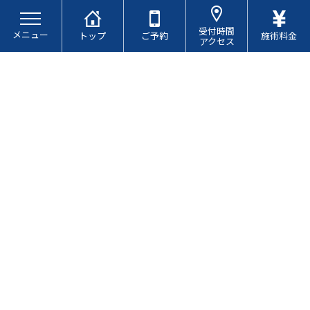
コ
ナ
ン
ビ
受付時間
メニュー
テ
ゲ
トップ
ご予約
施術料金
アクセス
ン
ー
ツ
シ
へ
ョ
ス
ン
キ
に
ブログ
ッ
移
プ
動
産後の痛みに悩むあなたへ～接
骨院での骨盤矯正が体を変える
理由～